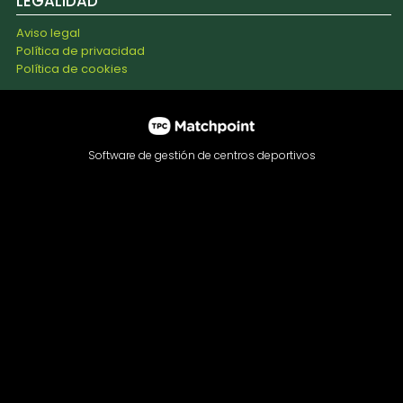
LEGALIDAD
Aviso legal
Política de privacidad
Política de cookies
Software de gestión de centros deportivos
Las cookies de este sitio web se usan para personalizar el
contenido y los anuncios, ofrecer funciones de redes
sociales y analizar el tráfico. Además, compartimos
información sobre el uso que haga del sitio web con
nuestros partners de redes sociales, publicidad y análisis
web, quienes pueden combinarla con otra información que
les haya proporcionado o que hayan recopilado a partir del
uso que haya hecho de sus servicios.