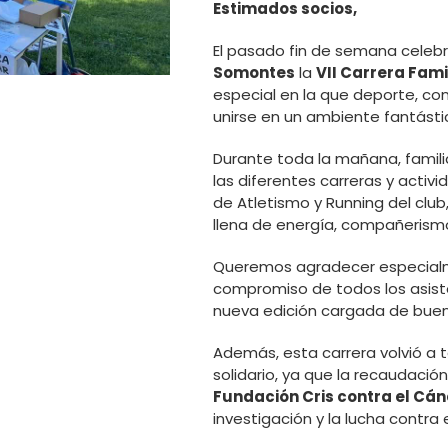
Estimados socios,
El pasado fin de semana celeb
Somontes
la
VII Carrera Fami
especial en la que deporte, con
unirse en un ambiente fantásti
Durante toda la mañana, familia
las diferentes carreras y activ
de Atletismo y Running del clu
llena de energía, compañerismo
Queremos agradecer especialme
compromiso de todos los asiste
nueva edición cargada de buen 
Además, esta carrera volvió a
solidario, ya que la recaudació
Fundación Cris contra el Cán
investigación y la lucha contr