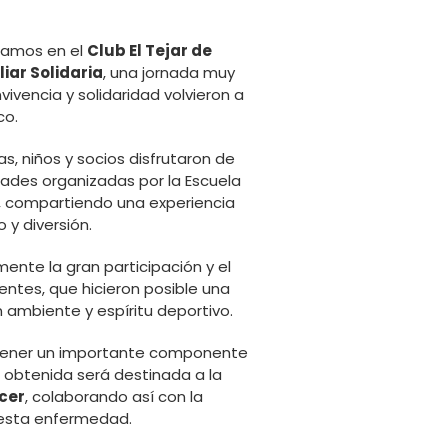
ramos en el
Club El Tejar de
liar Solidaria
, una jornada muy
vivencia y solidaridad volvieron a
co.
s, niños y socios disfrutaron de
idades organizadas por la Escuela
b, compartiendo una experiencia
 y diversión.
nte la gran participación y el
ntes, que hicieron posible una
ambiente y espíritu deportivo.
 tener un importante componente
n obtenida será destinada a la
cer
, colaborando así con la
a esta enfermedad.