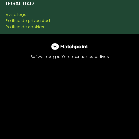
LEGALIDAD
Aviso legal
Política de privacidad
Política de cookies
Software de gestión de centros deportivos
Las cookies de este sitio web se usan para personalizar el
contenido y los anuncios, ofrecer funciones de redes
sociales y analizar el tráfico. Además, compartimos
información sobre el uso que haga del sitio web con
nuestros partners de redes sociales, publicidad y análisis
web, quienes pueden combinarla con otra información que
les haya proporcionado o que hayan recopilado a partir del
uso que haya hecho de sus servicios.