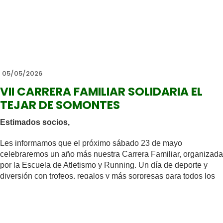
jugadores de nivel desde el primer punto.
Detalles de la actividad:
🗓
Fecha:
Viernes 15 de mayo
⏰
Horario:
11:30 a 13:00 h
05/05/2026
🎾
Niveles:
3.5 a 5 (
solo nivel alto
)
VII CARRERA FAMILIAR SOLIDARIA EL
💶
Precio socios:
7 €
TEJAR DE SOMONTES
💶
Precio no socios:
9 €
👥
Aforo:
12 socios y 4 no socios
Estimados socios,
⚠️
Importante:
Esta actividad está orientada exclusivamente a
Les informamos que el próximo sábado 23 de mayo
jugadores de nivel alto para garantizar un nivel de juego
celebraremos un año más nuestra Carrera Familiar, organizada
homogéneo.
por la Escuela de Atletismo y Running. Un día de deporte y
diversión con trofeos, regalos y más sorpresas para todos los
Plazas limitadas.
participantes.
Os animamos a participar y disfrutar de una jornada de pádel
En esta edición el evento tendrá carácter solidario, difundiendo
competitivo en un entorno inmejorable.
la gran labor de la asociación Cris contra el Cáncer. Se puede