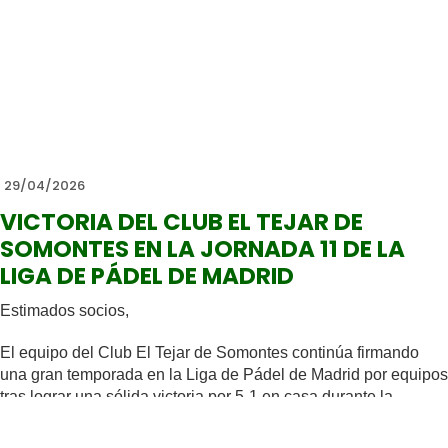
La competición se celebrará en el polideportivo Laura Oter, en
Tres Cantos, y supone una gran oportunidad para que nuestras
patinadoras continúen avanzando en su trayectoria deportiva.
Las alumnas que representarán al club son:
Nivel II
Alejandra Llanes
29/04/2026
Nivel IV Cadete
VICTORIA DEL CLUB EL TEJAR DE
Martina González González
SOMONTES EN LA JORNADA 11 DE LA
Nivel IV Juvenil
LIGA DE PÁDEL DE MADRID
Martina Menéndez Nieto
Estimados socios,
Desde el club queremos desearles mucha suerte en esta
importante cita, en la que seguro demostrarán todo el trabajo y
El equipo del Club El Tejar de Somontes continúa firmando
la dedicación que vienen realizando durante la temporada.
una gran temporada en la Liga de Pádel de Madrid por equipos
tras lograr una sólida victoria por 5-1 en casa durante la
¡Mucho ánimo y a disfrutar de la competición!
jornada 11.