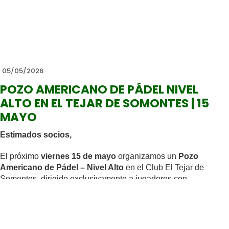
05/05/2026
POZO AMERICANO DE PÁDEL NIVEL
ALTO EN EL TEJAR DE SOMONTES | 15
MAYO
Estimados socios,
El próximo
viernes 15 de mayo
organizamos un
Pozo
Americano de Pádel – Nivel Alto
en el Club El Tejar de
Somontes, dirigido exclusivamente a jugadores con
experiencia y nivel consolidado.
Se trata de un formato dinámico y competitivo, pensado para
quienes buscan partidos exigentes, ritmo alto y medirse con