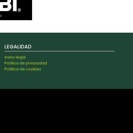
LEGALIDAD
Aviso legal
Política de privacidad
Política de cookies
s y analizar el tráfico. Además, compartimos información
 combinarla con otra información que les haya