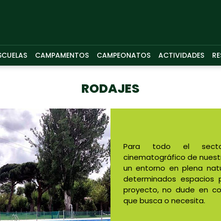
SCUELAS
CAMPAMENTOS
CAMPEONATOS
ACTIVIDADES
RE
RODAJES
Para todo el sector 
cinematográfico de nuestr
un entorno en plena nat
determinados espacios 
proyecto, no dude en con
que busca o necesita.