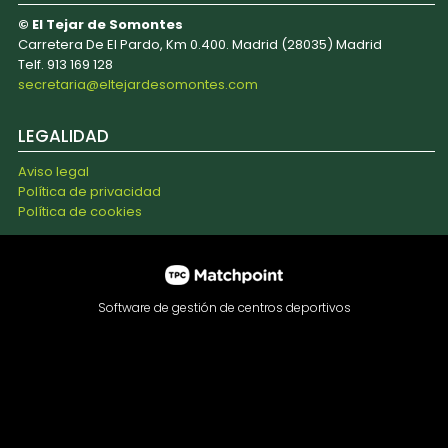
© El Tejar de Somontes
Carretera De El Pardo, Km 0.400. Madrid (28035) Madrid
Telf. 913 169 128
secretaria@eltejardesomontes.com
LEGALIDAD
Aviso legal
Política de privacidad
Política de cookies
Software de gestión de centros deportivos
Las cookies de este sitio web se usan para personalizar el
contenido y los anuncios, ofrecer funciones de redes
sociales y analizar el tráfico. Además, compartimos
información sobre el uso que haga del sitio web con
nuestros partners de redes sociales, publicidad y análisis