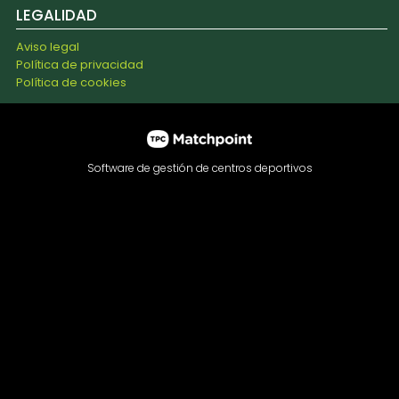
LEGALIDAD
Aviso legal
Política de privacidad
Política de cookies
Software de gestión de centros deportivos
Las cookies de este sitio web se usan para personalizar el
contenido y los anuncios, ofrecer funciones de redes
sociales y analizar el tráfico. Además, compartimos
información sobre el uso que haga del sitio web con
nuestros partners de redes sociales, publicidad y análisis
web, quienes pueden combinarla con otra información que
les haya proporcionado o que hayan recopilado a partir del
uso que haya hecho de sus servicios.