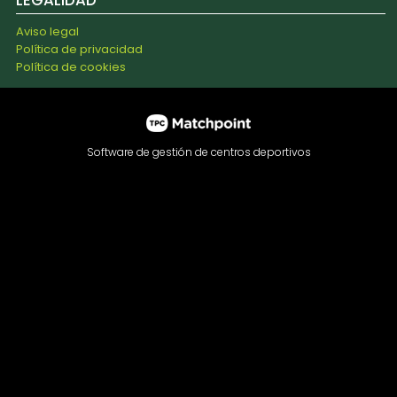
Aviso legal
Política de privacidad
Política de cookies
Software de gestión de centros deportivos
Las cookies de este sitio web se usan para personalizar el
contenido y los anuncios, ofrecer funciones de redes
sociales y analizar el tráfico. Además, compartimos
información sobre el uso que haga del sitio web con
nuestros partners de redes sociales, publicidad y análisis
web, quienes pueden combinarla con otra información que
les haya proporcionado o que hayan recopilado a partir del
uso que haya hecho de sus servicios.