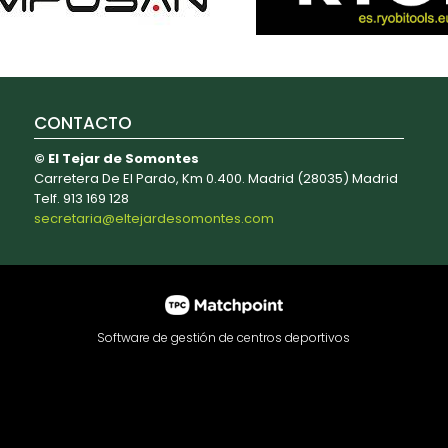
CONTACTO
© El Tejar de Somontes
Carretera De El Pardo, Km 0.400. Madrid (28035) Madrid
Telf. 913 169 128
secretaria@eltejardesomontes.com
Software de gestión de centros deportivos
contenido y los anuncios, ofrecer funciones de redes sociale
e redes sociales, publicidad y análisis web, quienes pueden
haya hecho de sus servicios.