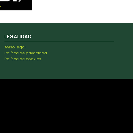
LEGALIDAD
Aviso legal
Política de privacidad
Política de cookies
s y analizar el tráfico. Además, compartimos información
 combinarla con otra información que les haya