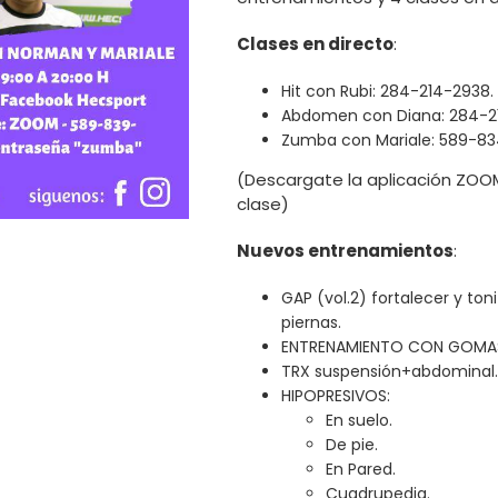
Clases en directo
:
Hit con Rubi: 284-214-2938.
Abdomen con Diana: 284-2
Zumba con Mariale: 589-83
(Descargate la aplicación ZOOM
clase)
Nuevos entrenamientos
:
GAP (vol.2) fortalecer y ton
piernas.
ENTRENAMIENTO CON GOMAS r
TRX suspensión+abdominal
HIPOPRESIVOS:
En suelo.
De pie.
En Pared.
Cuadrupedia.