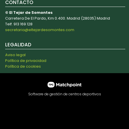
CONTACTO
© El Tejar de Somontes
Carretera De El Pardo, Km 0.400. Madrid (28035) Madrid
Telf. 913 169 128
secretaria@eltejardesomontes.com
LEGALIDAD
Aviso legal
Política de privacidad
Política de cookies
Software de gestión de centros deportivos
Las cookies de este sitio web se usan para personalizar el
contenido y los anuncios, ofrecer funciones de redes
sociales y analizar el tráfico. Además, compartimos
información sobre el uso que haga del sitio web con