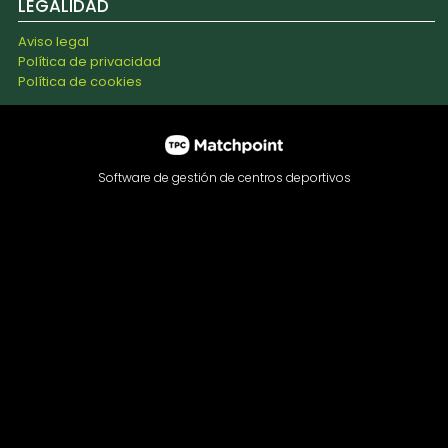
LEGALIDAD
Aviso legal
Política de privacidad
Política de cookies
Software de gestión de centros deportivos
Las cookies de este sitio web se usan para personalizar el
contenido y los anuncios, ofrecer funciones de redes
sociales y analizar el tráfico. Además, compartimos
información sobre el uso que haga del sitio web con
nuestros partners de redes sociales, publicidad y análisis
web, quienes pueden combinarla con otra información que
les haya proporcionado o que hayan recopilado a partir del
uso que haya hecho de sus servicios.