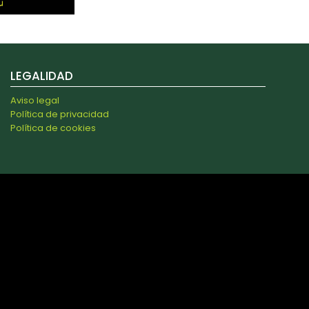
LEGALIDAD
Aviso legal
Política de privacidad
Política de cookies
s y analizar el tráfico. Además, compartimos información
 combinarla con otra información que les haya