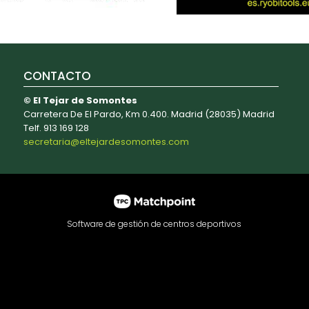
CONTACTO
© El Tejar de Somontes
Carretera De El Pardo, Km 0.400. Madrid (28035) Madrid
Telf. 913 169 128
secretaria@eltejardesomontes.com
Software de gestión de centros deportivos
contenido y los anuncios, ofrecer funciones de redes sociale
e redes sociales, publicidad y análisis web, quienes pueden
haya hecho de sus servicios.