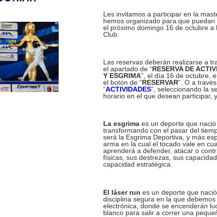
Les invitamos a participar en la mast
hemos organizado para que puedan c
el próximo domingo 16 de octubre a la
Club.
Las reservas deberán realizarse a tr
el apartado de “
RESERVA DE ACTIV
Y ESGRIMA
”, el día 16 de octubre, 
el botón de “
RESERVAR
”. O a travé
“
ACTIVIDADES
”, seleccionando la s
horario en el que desean participar, y
La esgrima
es un deporte que nació 
transformando con el pasar del tiem
será la Esgrima Deportiva, y más esp
arma en la cual el tocado vale en cua
aprenderá a defender, atacar o cont
físicas, sus destrezas, sus capacidad
capacidad estratégica.
El láser run
es un deporte que nació
disciplina segura en la que debemos 
electrónica, donde se encenderán luce
blanco para salir a correr una peque