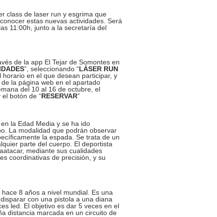
er class de laser run y esgrima que
onocer estas nuevas actividades. Será
s 11:00h, junto a la secretaría del
avés de la app El Tejar de Somontes en
IDADES
”, seleccionando “
LÁSER RUN
el horario en el que desean participar, y
s de la página web en el apartado
emana del 10 al 16 de octubre, el
 el botón de “
RESERVAR
”
en la Edad Media y se ha ido
po. La modalidad que podrán observar
ecíficamente la espada. Se trata de un
lquier parte del cuerpo. El deportista
raatacar, mediante sus cualidades
es coordinativas de precisión, y su
 hace 8 años a nivel mundial. Es una
disparar con una pistola a una diana
s led. El objetivo es dar 5 veces en el
ña distancia marcada en un circuito de