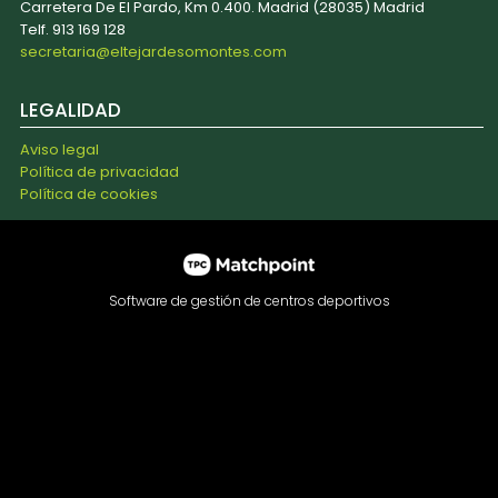
Carretera De El Pardo, Km 0.400. Madrid (28035) Madrid
Telf. 913 169 128
secretaria@eltejardesomontes.com
LEGALIDAD
Aviso legal
Política de privacidad
Política de cookies
Software de gestión de centros deportivos
Las cookies de este sitio web se usan para personalizar el
contenido y los anuncios, ofrecer funciones de redes
sociales y analizar el tráfico. Además, compartimos
información sobre el uso que haga del sitio web con
nuestros partners de redes sociales, publicidad y análisis
web, quienes pueden combinarla con otra información que
les haya proporcionado o que hayan recopilado a partir del