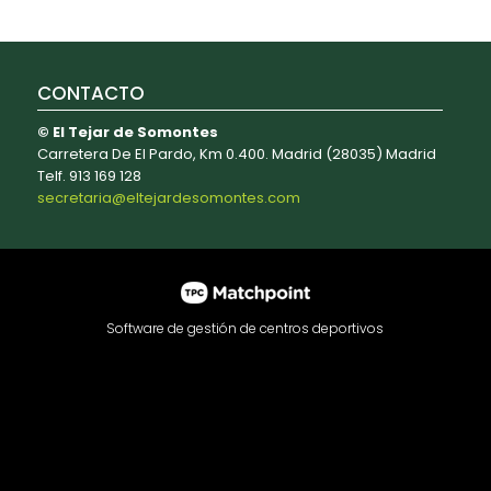
CONTACTO
© El Tejar de Somontes
Carretera De El Pardo, Km 0.400. Madrid (28035) Madrid
Telf. 913 169 128
secretaria@eltejardesomontes.com
Software de gestión de centros deportivos
contenido y los anuncios, ofrecer funciones de redes sociale
e redes sociales, publicidad y análisis web, quienes pueden
haya hecho de sus servicios.