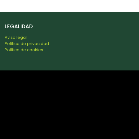
LEGALIDAD
Aviso legal
Política de privacidad
Política de cookies
s y analizar el tráfico. Además, compartimos información
 combinarla con otra información que les haya