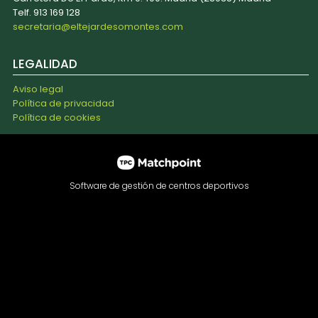
Telf. 913 169 128
secretaria@eltejardesomontes.com
LEGALIDAD
Aviso legal
Política de privacidad
Política de cookies
Software de gestión de centros deportivos
Las cookies de este sitio web se usan para personalizar el
contenido y los anuncios, ofrecer funciones de redes
sociales y analizar el tráfico. Además, compartimos
información sobre el uso que haga del sitio web con
nuestros partners de redes sociales, publicidad y análisis
web, quienes pueden combinarla con otra información que
les haya proporcionado o que hayan recopilado a partir del