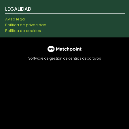
LEGALIDAD
Aviso legal
Política de privacidad
Política de cookies
Software de gestión de centros deportivos
Las cookies de este sitio web se usan para personalizar el
contenido y los anuncios, ofrecer funciones de redes
sociales y analizar el tráfico. Además, compartimos
información sobre el uso que haga del sitio web con
nuestros partners de redes sociales, publicidad y análisis
web, quienes pueden combinarla con otra información que
les haya proporcionado o que hayan recopilado a partir del
uso que haya hecho de sus servicios.