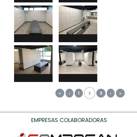
«
‹
1
2
3
›
»
EMPRESAS COLABORADORAS