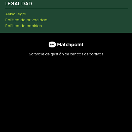
LEGALIDAD
Aviso legal
Política de privacidad
Política de cookies
Software de gestión de centros deportivos
Las cookies de este sitio web se usan para personalizar el
contenido y los anuncios, ofrecer funciones de redes
sociales y analizar el tráfico. Además, compartimos
información sobre el uso que haga del sitio web con
nuestros partners de redes sociales, publicidad y análisis
web, quienes pueden combinarla con otra información que
les haya proporcionado o que hayan recopilado a partir del
uso que haya hecho de sus servicios.