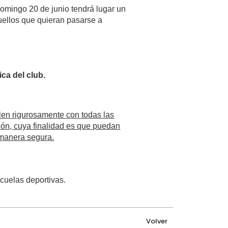
omingo 20 de junio tendrá lugar un
uellos que quieran pasarse a
.
ica del club.
len rigurosamente con todas las
ión, cuya finalidad es que puedan
 manera segura.
cuelas deportivas.
Volver