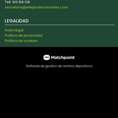
Telf. 913 169 128
secretaria@eltejardesomontes.com
LEGALIDAD
Aviso legal
Política de privacidad
Política de cookies
Software de gestión de centros deportivos
Las cookies de este sitio web se usan para personalizar el
contenido y los anuncios, ofrecer funciones de redes
sociales y analizar el tráfico. Además, compartimos
información sobre el uso que haga del sitio web con
nuestros partners de redes sociales, publicidad y análisis
web, quienes pueden combinarla con otra información que
les haya proporcionado o que hayan recopilado a partir del
uso que haya hecho de sus servicios.