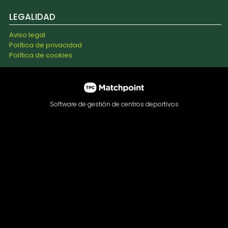
LEGALIDAD
Aviso legal
Política de privacidad
Política de cookies
Software de gestión de centros deportivos
Las cookies de este sitio web se usan para personalizar el
contenido y los anuncios, ofrecer funciones de redes
sociales y analizar el tráfico. Además, compartimos
información sobre el uso que haga del sitio web con
nuestros partners de redes sociales, publicidad y análisis
web, quienes pueden combinarla con otra información que
les haya proporcionado o que hayan recopilado a partir del
uso que haya hecho de sus servicios.