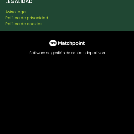
LEGALIDAD
Aviso legal
Política de privacidad
Política de cookies
Software de gestión de centros deportivos
Las cookies de este sitio web se usan para personalizar el
contenido y los anuncios, ofrecer funciones de redes
sociales y analizar el tráfico. Además, compartimos
información sobre el uso que haga del sitio web con
nuestros partners de redes sociales, publicidad y análisis
web, quienes pueden combinarla con otra información que
les haya proporcionado o que hayan recopilado a partir del
uso que haya hecho de sus servicios.